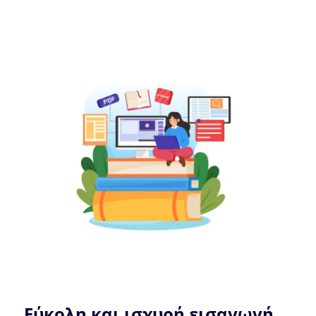
Εύκολη και ισχυρή εισαγωγή