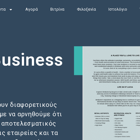
ντα
Αγορά
Βιτρίνα
Φιλοξενία
Ιστολόγιο
usiness
ουν διαφορετικούς
με να αρνηθούμε ότι
ς αποτελεσματικός
ς εταιρείες και τα