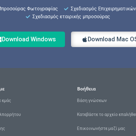
Μπροσούρας Φωτογραφίας
Σχεδιασμός Επιχειρηματικώ
Σχεδιασμός εταιρικής μπροσούρας
Download Windows
Download Mac O
με
Βοήθεια
ε εμάς
Βάση γνώσεων
 Απορρήτου
Κατεβάστε το αρχείο επαλήθ
σης
Επικοινωνήστε μαζί μας