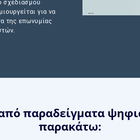
κό σχεδιασμού
ιουργείται για να
τα της επωνυμίας
στών.
 από παραδείγματα ψηφ
παρακάτω: