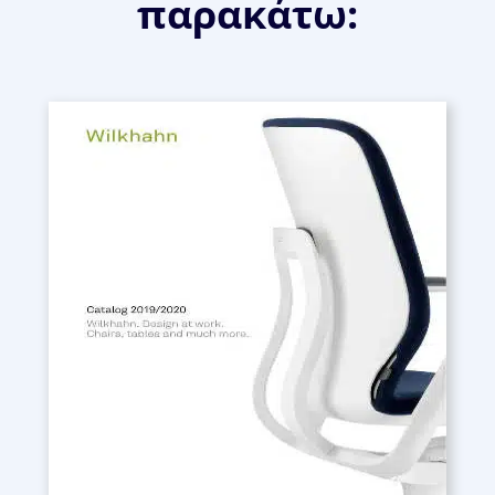
παρακάτω: