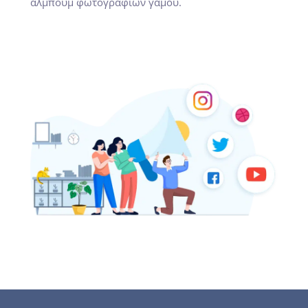
άλμπουμ φωτογραφιών γάμου.