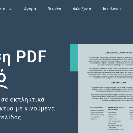
ντα
Αγορά
Βιτρίνα
Φιλοξενία
Ιστολόγιο
η PDF
ό
 σε εκπληκτικά
ίκτυο με κινούμενα
σελίδας.